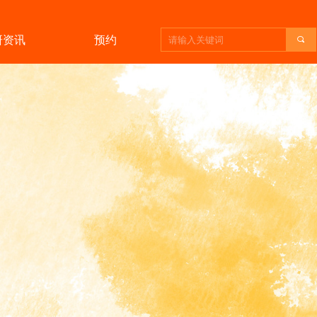
研资讯
预约
끠