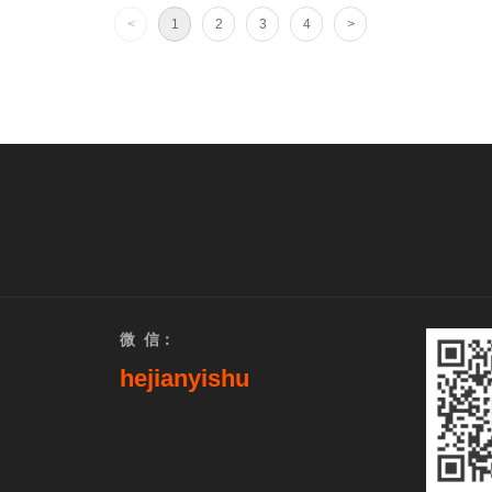
<
1
2
3
4
>
微 信：
hejianyishu