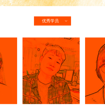
优秀学员
ꀁ