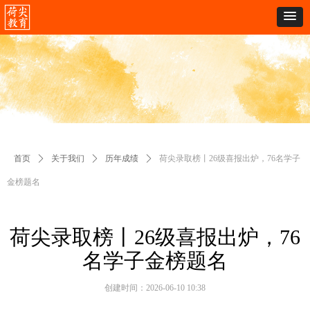
首页
ꄲ
关于我们
ꄲ
历年成绩
ꄲ
荷尖录取榜丨26级喜报出炉，76名学子
金榜题名
荷尖录取榜丨26级喜报出炉，76
名学子金榜题名
创建时间：
2026-06-10
10:38