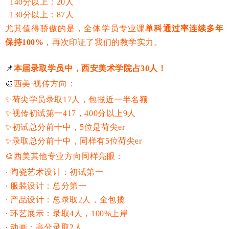
140分以上：20人
130分以上：87人
尤其值得骄傲的是，全体学员专业课
单科通过率连续多年
保持
100%
，再次印证了我们的教学实力。
📌
本届录取学员中，西安美术学院占30人！
🎨
西美·视传方向：
✨
荷尖学员录取17人，包揽近一半名额
✨视传初试第一417，400分以上9人
✨初试总分前十中，5位是荷尖er
✨
录取总分前十中，同样有5位荷尖er
🎨西美
其他专业方向同样亮眼：
· 陶瓷艺术设计：初试第一
· 服装设计：总分第一
· 产品设计：总录取2人，全包揽
· 环艺展示：录取4人，100%上岸
· 动画：高分录取2人