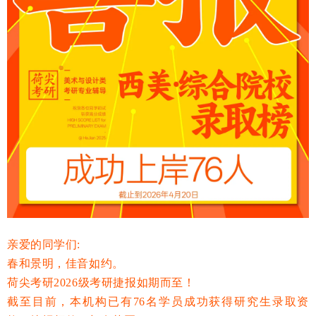
亲爱的同学们
:
春和景明，佳音如约。
荷尖
考研
202
6
级考研捷报如期而至！
截至
目前
，本机构已有
76
名
学员成功
获得
研究生录取资