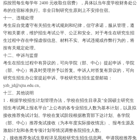
拟按照每生每学年 2400 元收取住宿费），具体以当年度学校财务处公
布的住宿标准执行。非全日制研究生原则上不安排住宿。
十一、违规处理
考生应自觉遵守有关招生考试规则和纪律，信守承诺，服从管理，遵
守相关要求，维护招生考试公平、公正和安全。对于考生在研究生招
生过程中存在申报虚假信息、材料不实、考试违规或作弊行为的，将
按有关规定处理。
十二、申诉与监督
考生在招生过程中有异议的，可向学院（部、中心）提起申诉，学院
（部、中心）将及时受理并予以答复。申诉人对答复有异议的，可向
研究生招生办公室提起申诉。学校研究生招生监督邮箱：
yzb_jd@xjtu.edu.cn。
十三、其他说明
1．根据学校招生计划管理办法，学校在招生目录及“全国硕士研究生
招生考试网上报名平台”上公布的各专业招生人数为基本计划，以及拟
接收推荐免试计划。学校在复试阶段根据教育部下达计划、各学院
（部、中心）推荐免试接收（为本年度实际接收情况）、报考生源及
激励计划和各类专项计划等情况调整各院招生人数。
2．接收推荐免试生章程详见我校研究生招生信息网。申请我校推荐免