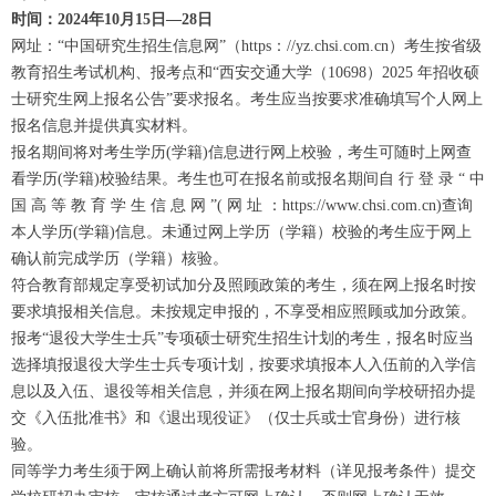
时间：2024年10月15日—28日
网址：“中国研究生招生信息网”（https：//yz.chsi.com.cn）考生按省级
教育招生考试机构、报考点和“西安交通大学（10698）2025 年招收硕
士研究生网上报名公告”要求报名。考生应当按要求准确填写个人网上
报名信息并提供真实材料。
报名期间将对考生学历(学籍)信息进行网上校验，考生可随时上网查
看学历(学籍)校验结果。考生也可在报名前或报名期间自 行 登 录 “ 中
国 高 等 教 育 学 生 信 息 网 ”( 网 址 ：https://www.chsi.com.cn)查询
本人学历(学籍)信息。未通过网上学历（学籍）校验的考生应于网上
确认前完成学历（学籍）核验。
符合教育部规定享受初试加分及照顾政策的考生，须在网上报名时按
要求填报相关信息。未按规定申报的，不享受相应照顾或加分政策。
报考“退役大学生士兵”专项硕士研究生招生计划的考生，报名时应当
选择填报退役大学生士兵专项计划，按要求填报本人入伍前的入学信
息以及入伍、退役等相关信息，并须在网上报名期间向学校研招办提
交《入伍批准书》和《退出现役证》（仅士兵或士官身份）进行核
验。
同等学力考生须于网上确认前将所需报考材料（详见报考条件）提交