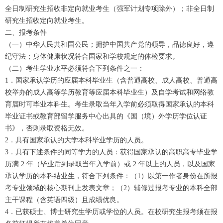
全日制研究生招收非定向就业考生（强军计划专项除外）；非全日制
研究生招收定向就业考生。
二、报考条件
（一）中华人民共和国公民；拥护中国共产党的领导，品德良好，遵
纪守法；身体健康状况符合国家和学校规定的体检要求。
（二）考生学业水平必须符合下列条件之一：
1．国家承认学历的应届本科毕业生（含普通高校、成人高校、普通高
校举办的成人高等学历教育等应届本科毕业生）及自学考试和网络教
育届时可毕业本科生。考生录取当年入学前必须取得国家承认的本科
毕业证书或教育部留学服务中心出具的《国（境）外学历学位认证
书》，否则录取资格无效。
2．具有国家承认的大学本科毕业学历的人员。
3．具有下述条件的同等学力的人员：获得国家承认的高职高专毕业学
历满 2 年（毕业后到录取当年入学前）或 2 年以上的人员，以及国家
承认学历的本科结业生，符合下列条件：（1）以第一作者身份在所报
考专业领域的核心期刊上发表文章；（2）辅修过报考专业的本科全部
主干课程（含英语四级）且成绩优良。
4．已获硕士、博士研究生学历或学位的人员。在校研究生报考须在报