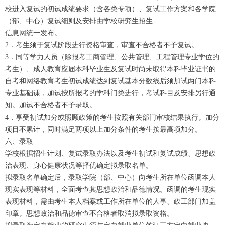
校进入复试的初试成绩要求（含各类专项）、复试工作方案和各学院
（部、中心）复试细则及安排由学校研究生招生
信息网统一发布。
2．考生须于复试阶段进行资格审查，审查不合格者不予复试。
3．同等学力人员（除报考工商管理、公共管理、工程管理专业学位的
考生）、成人教育应届本科毕业生及复试时尚未取得本科毕业证书的
自考和网络教育考生初试成绩达到复试基本分数线后须加试两门本科
专业基础课，加试按所报考的学科门类进行，考试科目及安排另行通
知。加试不合格者不予录取。
4．享受初试加分或照顾政策的考生按照有关部门审核结果执行。加分
项目不累计，同时满足两项以上加分条件的考生按最高项加分。
六、录取
学校根据招生计划、复试录取办法以及考生初试和复试成绩、思想政
治表现、身心健康状况等择优确定拟录取名单。
拟录取名单确定后，录取学院（部、中心）向考生所在单位函调本人
现实表现等材料，全面考查其思想政治和品德情况。函调的考生现实
表现材料，需由考生本人档案或工作所在单位的人事、政工部门加盖
印章。思想政治和品德审查不合格者取消拟录取资格。