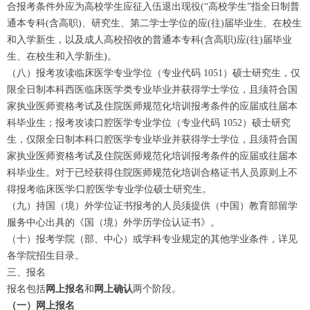
合报考条件外应为高校学生应征入伍退出现役(“高校学生”指全日制普
通本专科(含高职)、研究生、第二学士学位的应(往)届毕业生、在校生
和入学新生，以及成人高校招收的普通本专科(含高职)应(往)届毕业
生、在校生和入学新生)。
（八）报考攻读临床医学专业学位（专业代码 1051）硕士研究生，仅
限全日制本科西医临床医学类专业毕业并获得学士学位，且须符合国
家执业医师资格考试及住院医师规范化培训报考条件的应届或往届本
科毕业生；报考攻读口腔医学专业学位（专业代码 1052）硕士研究
生，仅限全日制本科口腔医学专业毕业并获得学士学位，且须符合国
家执业医师资格考试及住院医师规范化培训报考条件的应届或往届本
科毕业生。对于已经获得住院医师规范化培训合格证书人员原则上不
得报考临床医学∕口腔医学专业学位硕士研究生。
（九）持国（境）外学位证书报考的人员须提供（中国）教育部留学
服务中心出具的《国（境）外学历学位认证书》。
（十）报考学院（部、中心）或学科专业规定的其他学业条件，详见
各学院招生目录。
三、报名
报名包括
网上报名
和
网上确认
两个阶段。
（一）网上报名