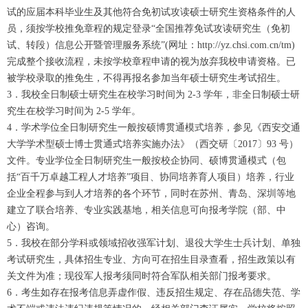
试的应届本科毕业生及其他符合免初试攻读硕士研究生资格条件的人
员，须按学校推免章程的规定登录“全国推荐免试攻读研究生（免初
试、转段）信息公开暨管理服务系统”(网址：http://yz.chsi.com.cn/tm)
完成整个接收流程，未按学校章程申请的视为放弃我校申请资格。已
被学校录取的推免生，不得再报名参加当年硕士研究生考试招生。
3．我校全日制硕士研究生在校学习时间为 2-3 学年，非全日制硕士研
究生在校学习时间为 2-5 学年。
4．学术学位全日制研究生一般按硕博贯通模式培养，参见《西安交通
大学学术型硕士博士贯通式培养实施办法》（西交研〔2017〕93 号）
文件。专业学位全日制研究生一般按校企协同、硕博贯通模式（包
括“百千万卓越工程人才培养”项目、协同培养育人项目）培养，行业
企业全程参与到人才培养的各个环节，同时在苏州、青岛、深圳等地
建立了联合培养、专业实践基地，相关信息可向报考学院（部、中
心）咨询。
5．我校在部分学科或领域招收强军计划、退役大学生士兵计划、单独
考试研究生，具体招生专业、方向可在招生目录查看，招生政策以有
关文件为准；现役军人报考须同时符合军队相关部门报考要求。
6．考生如存在报考信息弄虚作假、违反招生规定、存在品德失范、学