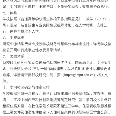
拟录取为定向就业的研究生须与定向就业单位签订三方定向就业协
议，学习期间不调档，不转户口，不享受奖助金，收费按协议执行。
七、体检
学校按照《普通高等学校招生体检工作指导意见》（教学〔2003〕3
号）规定，结合招生专业实际情况组织体检，在入学时统一安排进
行，体检合格准予入学。
八、学费标准
研究生缴纳学费标准按照学校财务处每年公布标准执行，详见学校信
息公开网中行政事业性收费目录清单。
九、奖助体系
我校硕士研究生奖助金体系包括国家奖学金、国家助学金、学业奖学
金、社会奖助金和“三助一辅”岗位津贴，以及临时困难补助和绿色通
道等。详情请查阅我校研究生院主页（http://gs.xjtu.edu.cn）相关文
件。
十、学习校区确定与住宿安排
学校根据科研平台建设、教学计划安排和住宿资源情况，在兴庆、雁
塔、曲江和中国西部科技创新港统筹确定研究生新生学习校区并做好
相应住宿安排，在校住宿最长期限不超过三学年。住宿费收取标准根
据上级文件及住宿条件确定（入住符合条件的创新港校区学生公寓，