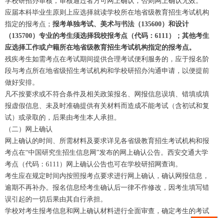
学校研招办审核，审核通过者方可网上确认，否则网上确认无效。
应届本科毕业生原则上应选择就读学校所在地省级教育招生考试机构
指定的报考点；
报考单独考试、美术与书法（135600）和设计
（135700）专业的考生须选择我校报考点（代码：6111）；其他考生
应选择工作或户籍所在地省级教育招生考试机构指定的报考点。
残疾考生如需考点在考试期间提供合理考试便利服务的，应于报名阶
段与考点所在地省级招生考试机构和学校研招办沟通申请，以便提前
做好安排。
凡不按要求或不符合条件及相关政策报名、网报信息误填、错填或填
报虚假信息、未及时准确提供有关材料而造成不能考试（含初试和复
试）或录取的，后果由考生本人承担。
（二）网上确认
网上确认的时间、所需材料及要求详见各省级教育招生考试机构和报
考点在“中国研究生招生信息网”发布的网上确认公告。西安交通大学
考点（代码：6111）网上确认公告也可在学校研招网查询。
考生应在规定时间内按照报考点要求进行网上确认，确认网报信息，
逾期不再补办。报名信息经考生确认后一律不作修改，因考生填写错
误引起的一切后果由其自行承担。
学校对考生报考信息和网上确认材料进行全面审查，确定考生的考试