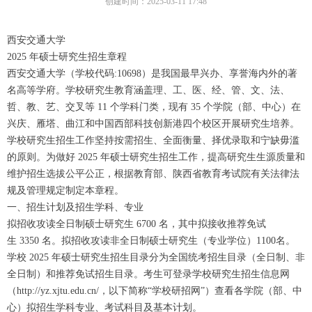
创建时间：
2025-03-11
17:48
西安交通大学
2025 年硕士研究生招生章程
西安交通大学（学校代码:10698）是我国最早兴办、享誉海内外的著
名高等学府。学校研究生教育涵盖理、工、医、经、管、文、法、
哲、教、艺、交叉等 11 个学科门类，现有 35 个学院（部、中心）在
兴庆、雁塔、曲江和中国西部科技创新港四个校区开展研究生培养。
学校研究生招生工作坚持按需招生、全面衡量、择优录取和宁缺毋滥
的原则。为做好 2025 年硕士研究生招生工作，提高研究生生源质量和
维护招生选拔公平公正，根据教育部、陕西省教育考试院有关法律法
规及管理规定制定本章程。
一、招生计划及招生学科、专业
拟招收攻读全日制硕士研究生 6700 名，其中拟接收推荐免试
生 3350 名。拟招收攻读非全日制硕士研究生（专业学位）1100名。
学校 2025 年硕士研究生招生目录分为全国统考招生目录（全日制、非
全日制）和推荐免试招生目录。考生可登录学校研究生招生信息网
（http://yz.xjtu.edu.cn/，以下简称“学校研招网”）查看各学院（部、中
心）拟招生学科专业、考试科目及基本计划。