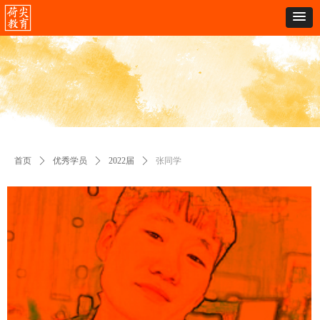
首页
ꄲ
优秀学员
ꄲ
2022届
ꄲ
张同学