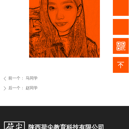
前一个：
马同学
ꄴ
后一个：
赵同学
ꄲ
陕西荷尖教育科技有限公司