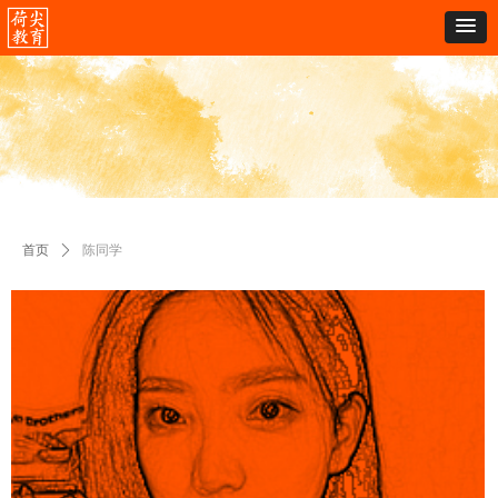
首页
ꄲ
陈同学